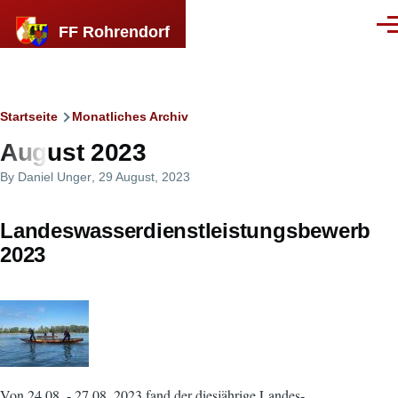
Direkt zum Inhalt
FF Rohrendorf
Men
Breadcrumb
Startseite
Monatliches Archiv
August 2023
By
Daniel Unger
, 29 August, 2023
Landeswasserdienstleistungsbewerb
2023
Von 24.08. - 27.08. 2023 fand der diesjährige Landes-