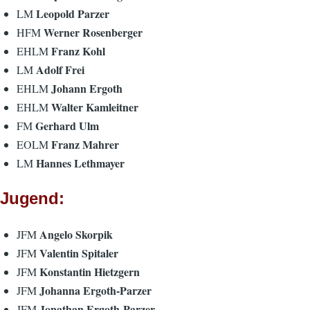
Leopold Parzer
LM
Werner Rosenberger
HFM
Franz Kohl
EHLM
Adolf Frei
LM
Johann Ergoth
EHLM
Walter Kamleitner
EHLM
Gerhard Ulm
FM
Franz Mahrer
EOLM
Hannes Lethmayer
LM
Jugend:
Angelo Skorpik
JFM
Valentin Spitaler
JFM
Konstantin Hietzgern
JFM
Johanna Ergoth-Parzer
JFM
Jonathan Ergoth-Parzer
JFM