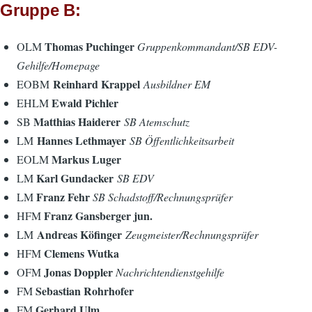
Gruppe B:
Thomas Puchinger
OLM
Gruppenkommandant/SB EDV-
Gehilfe/Homepage
Reinhard Krappel
EOBM
Ausbildner EM
Ewald Pichler
EHLM
Matthias Haiderer
SB
SB Atemschutz
Hannes Lethmayer
LM
SB Öffentlichkeitsarbeit
Markus Luger
EOLM
Karl Gundacker
LM
SB EDV
Franz Fehr
LM
SB Schadstoff/Rechnungsprüfer
Franz Gansberger jun.
HFM
Andreas Köfinger
LM
Zeugmeister/Rechnungsprüfer
Clemens Wutka​
HFM
Jonas Doppler
OFM
Nachrichtendienstgehilfe
Sebastian Rohrhofer
FM
Gerhard Ulm
FM