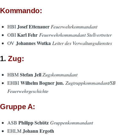
Kommando:
Josef Ettenauer
HBI
Feuerwehrkommandant
Karl Fehr
OBI
Feuerwehrkommandant Stellvertreter
Johannes Wutka
OV
Leiter des Verwaltungsdienstes
1.
Zug:
Stefan Jell
HBM
Zugskommandant
Wilhelm Bogner jun.
EHBI
Zugtruppkommandant/SB
Feuerwehrgeschichte
Gruppe A:
Philipp Schütz
ASB
Gruppenkommandant
Johann Ergoth
EHLM