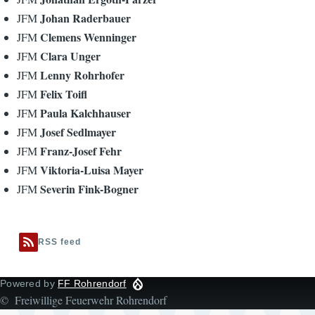
Johan Raderbauer
JFM
Clemens Wenninger
JFM
Clara Unger
JFM
Lenny Rohrhofer
JFM
Felix Toifl
JFM
Paula Kalchhauser
JFM
Josef Sedlmayer
JFM
Franz-Josef Fehr
JFM
Viktoria-Luisa Mayer
JFM
Severin Fink-Bogner
JFM
RSS feed
Powered by
FF Rohrendorf
© Freiwillige Feuerwehr Rohrendorf