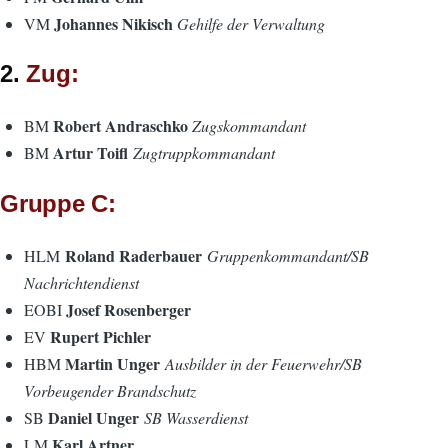
Johannes Nikisch
VM
Gehilfe der Verwaltung
2.
Zug:
Robert Andraschko
BM
Zugskommandant
Artur Toifl
BM
Zugtruppkommandant
Gruppe C:
Roland Raderbauer
HLM
Gruppenkommandant/SB
Nachrichtendienst
Josef Rosenberger
EOBI
Rupert Pichler
EV
Martin Unger
HBM
Ausbilder in der Feuerwehr/SB
Vorbeugender Brandschutz
Daniel Unger
SB
SB Wasserdienst
Karl Artner
LM