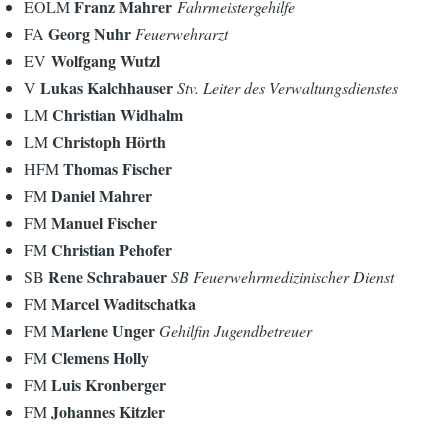
Franz Mahrer
EOLM
Fahrmeistergehilfe
Georg Nuhr
FA
Feuerwehrarzt
Wolfgang Wutzl
EV
Lukas Kalchhauser
V
Stv. Leiter des Verwaltungsdienstes
Christian Widhalm
LM
Christoph Hörth
LM
Thomas Fischer
HFM
Daniel Mahrer
FM
Manuel Fischer
FM
Christian Pehofer
FM
Rene Schrabauer
SB
SB Feuerwehrmedizinischer Dienst
Marcel Waditschatka
FM
Marlene Unger
FM
Gehilfin Jugendbetreuer
Clemens Holly
FM
Luis Kronberger
FM
Johannes Kitzler
FM