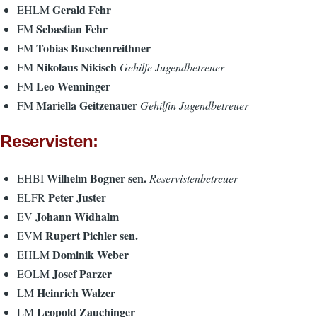
Gerald Fehr
EHLM
Sebastian Fehr
FM
Tobias Buschenreithner
FM
Nikolaus Nikisch
FM
Gehilfe Jugendbetreuer
Leo Wenninger
FM
Mariella Geitzenauer
FM
Gehilfin Jugendbetreuer
Reservisten:
Wilhelm Bogner sen.
EHBI
Reservistenbetreuer
Peter Juster
ELFR
Johann Widhalm
EV
Rupert Pichler sen.
EVM
Dominik Weber
EHLM
Josef Parzer
EOLM
Heinrich Walzer
LM
Leopold Zauchinger
LM