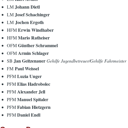
Johann Dietl
LM
Josef Schachinger
LM
Jochen Ergoth
LM
Erwin Windhaber
HFM
Mario Ratheiser
HFM
Günther Schrammel
OFM
Armin Schlager
OFM
Jan Geitzenauer
SB
Gehilfe Jugendbetreuer/Gehilfe Fahrmeister
Paul Weissel
FM
Luzia Unger
PFM
Elias Hadrobolec
PFM
Alexander Jell
PFM
Manuel Spitaler
PFM
Fabian Hietzgern
PFM
Daniel Endl
PFM