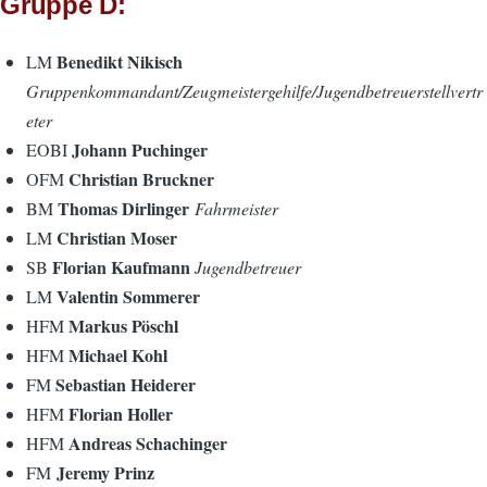
Gruppe D:
Benedikt Nikisch
LM
Gruppenkommandant/Zeugmeistergehilfe/Jugendbetreuerstellvertr
eter
Johann Puchinger
EOBI
Christian Bruckner
OFM
Thomas Dirlinger
BM
Fahrmeister
Christian Moser
LM
Florian Kaufmann
SB
Jugendbetreuer
Valentin Sommerer
LM
Markus Pöschl
HFM
Michael Kohl
HFM
Sebastian Heiderer
FM
Florian Holler
HFM
Andreas Schachinger
HFM
Jeremy Prinz
FM