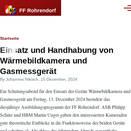
Direkt zum Inhalt
FF Rohrendorf
Men
Breadcrumb
Startseite
Einsatz und Handhabung von
Wärmebildkamera und
Gasmessgerät
By
Johannes Nikisch
, 15 Dezember, 2024
Ein Schulungsabend für den Einsatz der Geräte Wärmebildkamera und
Gasmessgerät am Freitag, 13. Dezember 2024 beendete das
diesjährige Ausbildungsprogramm der FF Rohrendorf. ASB Philipp
Schütz und HBM Martin Unger gaben den interessierten Kameraden
gute theoretische Einblicke in die Funktionsweise der beiden Geräte
und schulten als Abschluss des lehrreichen Abends wesentliche